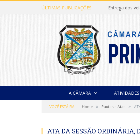
ÚLTIMAS PUBLICAÇÕES:
Entrega dos ve
A CÂMARA
ATIVIDADES
»
»
VOCÊ ESTÁ EM:
Home
Pautas e Atas
AT
ATA DA SESSÃO ORDINÁRIA, D