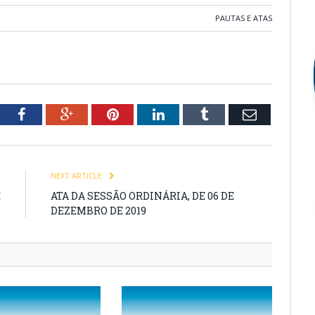
PAUTAS E ATAS
tter
Facebook
Google+
Pinterest
LinkedIn
Tumblr
Email
E
NEXT ARTICLE
E
ATA DA SESSÃO ORDINÁRIA, DE 06 DE
9
DEZEMBRO DE 2019