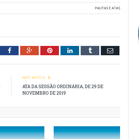
PAUTAS E ATAS
tter
Facebook
Google+
Pinterest
LinkedIn
Tumblr
Email
E
NEXT ARTICLE
E
ATA DA SESSÃO ORDINÁRIA, DE 29 DE
9
NOVEMBRO DE 2019