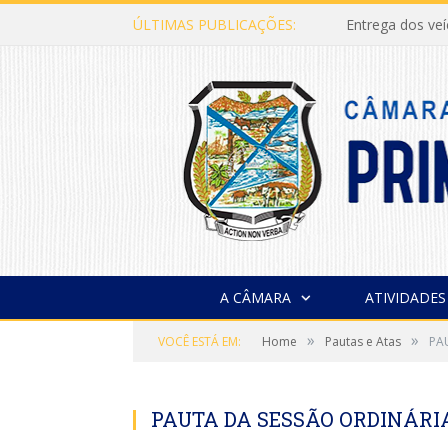
ÚLTIMAS PUBLICAÇÕES:
Entrega dos ve
A CÂMARA
ATIVIDADES
»
»
VOCÊ ESTÁ EM:
Home
Pautas e Atas
PA
PAUTA DA SESSÃO ORDINÁRIA,