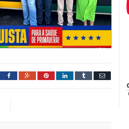
tter
Facebook
Google+
Pinterest
LinkedIn
Tumblr
Email
E
r