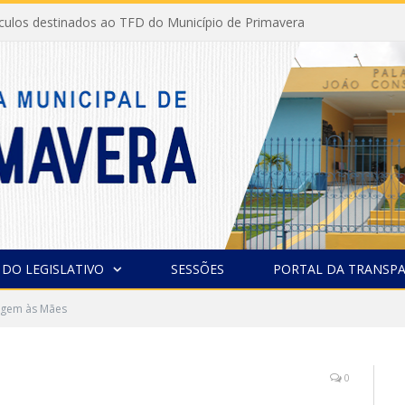
ículos destinados ao TFD do Município de Primavera
 DO LEGISLATIVO
SESSÕES
PORTAL DA TRANSPA
gem às Mães
0