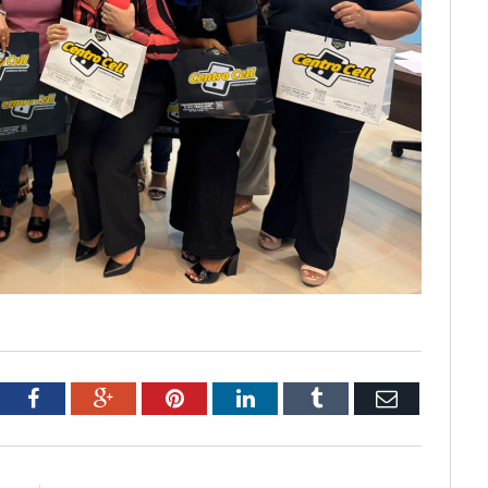
tter
Facebook
Google+
Pinterest
LinkedIn
Tumblr
Email