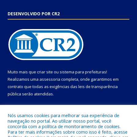
DESENVOLVIDO POR CR2
Muito mais que
criar site
ou
sistema para prefeituras
!
Realizamos uma
assessoria
completa, onde garantimos em
contrato que todas as exigências das
leis de transparência
pública
serão atendidas.
Conheça o
PNTP
e o
Radar da Transparência Pública
Nós usamos cookies para melhorar sua experiência de
navegação no portal. Ao utilizar nosso portal, você
concorda com a política de monitoramento de cookies.
Para ter mais informações sobre como isso é feito, acesse