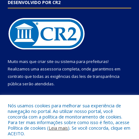
DESENVOLVIDO POR CR2
Muito mais que
criar site
ou
sistema para prefeituras
!
Realizamos uma
assessoria
completa, onde garantimos em
contrato que todas as exigências das
leis de transparência
pública
serão atendidas.
Conheça o
PNTP
e o
Radar da Transparência Pública
Nós usamos cookies para melhorar sua experiência de
navegação no portal. Ao utilizar nosso portal, você
concorda com a política de monitoramento de cookies.
Para ter mais informações sobre como isso é feito, acesse
Política de cookies (
Leia mais
). Se você concorda, clique em
Todos os direitos reservados a Câmara Municipal de Primavera.
ACEITO.