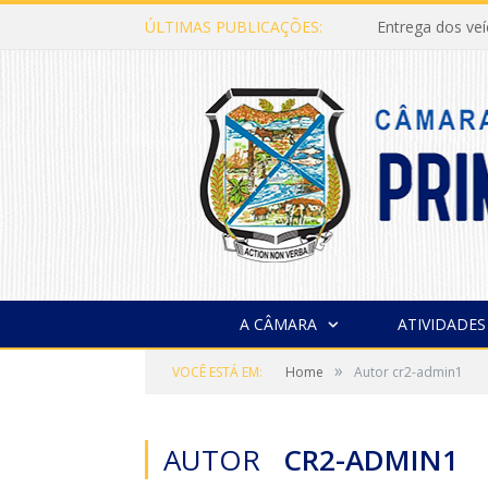
ÚLTIMAS PUBLICAÇÕES:
Entrega dos ve
A CÂMARA
ATIVIDADES
»
VOCÊ ESTÁ EM:
Home
Autor cr2-admin1
AUTOR
CR2-ADMIN1