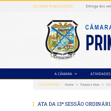
ÚLTIMAS PUBLICAÇÕES:
Entrega dos ve
A CÂMARA
ATIVIDADES
»
»
VOCÊ ESTÁ EM:
Home
Pautas e Atas
AT
ATA DA 13ª SESSÃO ORDINÁRIA