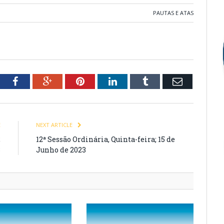
PAUTAS E ATAS
tter
Facebook
Google+
Pinterest
LinkedIn
Tumblr
Email
E
NEXT ARTICLE
2
12ª Sessão Ordinária, Quinta-feira; 15 de
3
Junho de 2023