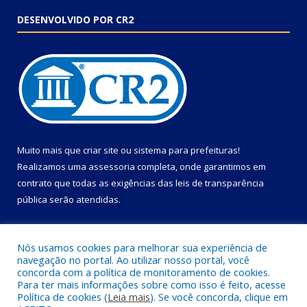
DESENVOLVIDO POR CR2
Muito mais que
criar site
ou
sistema para prefeituras
!
Realizamos uma
assessoria
completa, onde garantimos em
contrato que todas as exigências das
leis de transparência
pública
serão atendidas.
Conheça o
PNTP
e o
Radar da Transparência Pública
Nós usamos cookies para melhorar sua experiência de
navegação no portal. Ao utilizar nosso portal, você
concorda com a política de monitoramento de cookies.
Para ter mais informações sobre como isso é feito, acesse
Política de cookies (
Leia mais
). Se você concorda, clique em
Todos os direitos reservados a Câmara Municipal de Primavera.