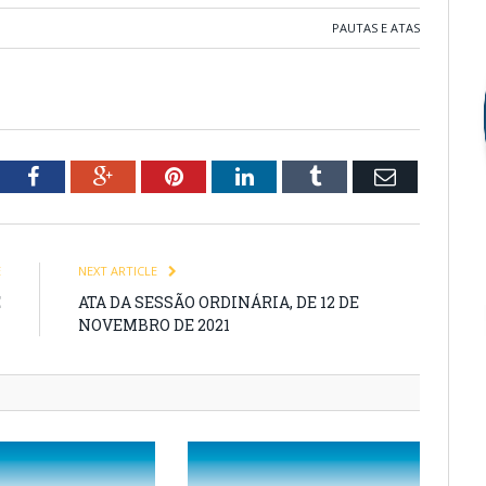
PAUTAS E ATAS
tter
Facebook
Google+
Pinterest
LinkedIn
Tumblr
Email
E
NEXT ARTICLE
E
ATA DA SESSÃO ORDINÁRIA, DE 12 DE
1
NOVEMBRO DE 2021