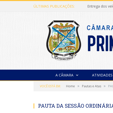
ÚLTIMAS PUBLICAÇÕES:
Entrega dos ve
A CÂMARA
ATIVIDADES
»
»
VOCÊ ESTÁ EM:
Home
Pautas e Atas
PA
PAUTA DA SESSÃO ORDINÁRIA,