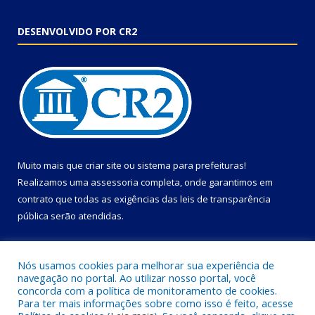
DESENVOLVIDO POR CR2
Muito mais que
criar site
ou
sistema para prefeituras
!
Realizamos uma
assessoria
completa, onde garantimos em
contrato que todas as exigências das
leis de transparência
pública
serão atendidas.
Conheça o
PNTP
e o
Radar da Transparência Pública
Nós usamos cookies para melhorar sua experiência de
navegação no portal. Ao utilizar nosso portal, você
concorda com a política de monitoramento de cookies.
Para ter mais informações sobre como isso é feito, acesse