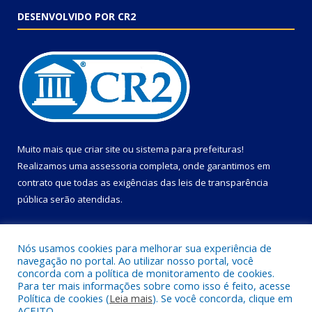
DESENVOLVIDO POR CR2
Muito mais que
criar site
ou
sistema para prefeituras
!
Realizamos uma
assessoria
completa, onde garantimos em
contrato que todas as exigências das
leis de transparência
pública
serão atendidas.
Conheça o
PNTP
e o
Radar da Transparência Pública
Nós usamos cookies para melhorar sua experiência de
navegação no portal. Ao utilizar nosso portal, você
concorda com a política de monitoramento de cookies.
Para ter mais informações sobre como isso é feito, acesse
Política de cookies (
Leia mais
). Se você concorda, clique em
Todos os direitos reservados a Câmara Municipal de Primavera.
ACEITO.