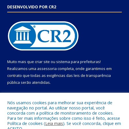
DESENVOLVIDO POR CR2
Muito mais que
criar site
ou
sistema para prefeituras
!
Realizamos uma
assessoria
completa, onde garantimos em
contrato que todas as exigências das
leis de transparência
pública
serão atendidas.
Conheça o
PNTP
e o
Radar da Transparência Pública
Nós usamos cookies para melhorar sua experiência de
navegação no portal. Ao utilizar nosso portal, você
concorda com a política de monitoramento de cookies.
Para ter mais informações sobre como isso é feito, acesse
Política de cookies (
Leia mais
). Se você concorda, clique em
Todos os direitos reservados a Câmara Municipal de Primavera.
ACEITO.