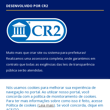
DESENVOLVIDO POR CR2
Muito mais que
criar site
ou
sistema para prefeituras
!
Realizamos uma
assessoria
completa, onde garantimos em
contrato que todas as exigências das
leis de transparência
pública
serão atendidas.
Conheça o
PNTP
e o
Radar da Transparência Pública
Nós usamos cookies para melhorar sua experiência de
navegação no portal. Ao utilizar nosso portal, você
concorda com a política de monitoramento de cookies.
Para ter mais informações sobre como isso é feito, acesse
Política de cookies (
Leia mais
). Se você concorda, clique em
Todos os direitos reservados a Câmara Municipal de Primavera.
ACEITO.