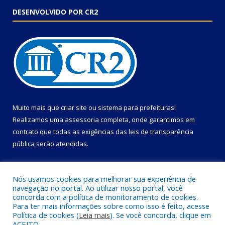
DESENVOLVIDO POR CR2
Muito mais que
criar site
ou
sistema para prefeituras
!
Realizamos uma
assessoria
completa, onde garantimos em
contrato que todas as exigências das
leis de transparência
pública
serão atendidas.
Conheça o
PNTP
e o
Radar da Transparência Pública
Nós usamos cookies para melhorar sua experiência de
navegação no portal. Ao utilizar nosso portal, você
concorda com a política de monitoramento de cookies.
Para ter mais informações sobre como isso é feito, acesse
Política de cookies (
Leia mais
). Se você concorda, clique em
Todos os direitos reservados a Câmara Municipal de Primavera.
ACEITO.