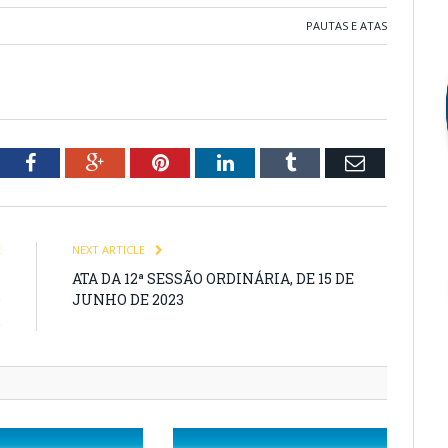
PAUTAS E ATAS
tter
Facebook
Google+
Pinterest
LinkedIn
Tumblr
Email
E
NEXT ARTICLE
s
ATA DA 12ª SESSÃO ORDINÁRIA, DE 15 DE
o
JUNHO DE 2023
.