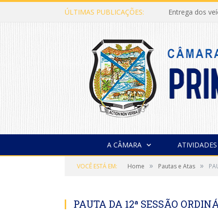
ÚLTIMAS PUBLICAÇÕES:
Entrega dos ve
A CÂMARA
ATIVIDADES
»
»
VOCÊ ESTÁ EM:
Home
Pautas e Atas
PA
PAUTA DA 12ª SESSÃO ORDINÁR