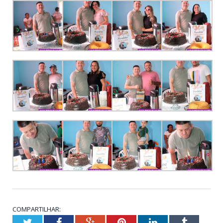
COMPARTILHAR:
Twitter
Facebook
Google+
Pinterest
LinkedIn
Tumblr