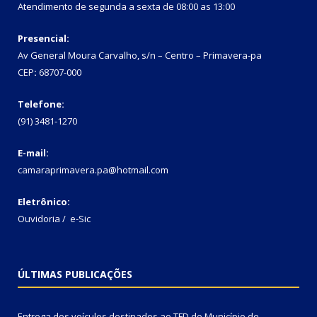
Atendimento de segunda a sexta de 08:00 as 13:00
Presencial:
Av General Moura Carvalho, s/n – Centro – Primavera-pa
CEP
:
68707-000
Telefone:
(91) 3481-1270
E-mail:
camaraprimavera.pa@hotmail.com
Eletrônico:
Ouvidoria
/
e-Sic
ÚLTIMAS PUBLICAÇÕES
Entrega dos veículos destinados ao TFD do Município de