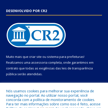
DESENVOLVIDO POR CR2
Muito mais que
criar site
ou
sistema para prefeituras
!
Realizamos uma
assessoria
completa, onde garantimos em
contrato que todas as exigências das
leis de transparência
pública
serão atendidas.
Conheça o
PNTP
e o
Radar da Transparência Pública
Nós usamos cookies para melhorar sua experiência de
navegação no portal. Ao utilizar nosso portal, você
concorda com a política de monitoramento de cookies.
Para ter mais informações sobre como isso é feito, acesse