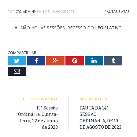
POR
CR2-ADMIN9
EM
1 DE JULHO DE 2023
PAUTAS E ATAS
NÃO HOUVE SESSÕES, RECESSO DO LEGISLATIVO
COMPARTILHAR:
Twitter
Facebook
Google+
Pinterest
LinkedIn
Tumblr
Email
PREVIOUS ARTICLE
NEXT ARTICLE
13ª Sessão
PAUTA DA 14ª
Ordinária, Quinta-
SESSÃO
feira; 22 de Junho
ORDINÁRIA, DE 10
de 2023
DE AGOSTO DE 2023