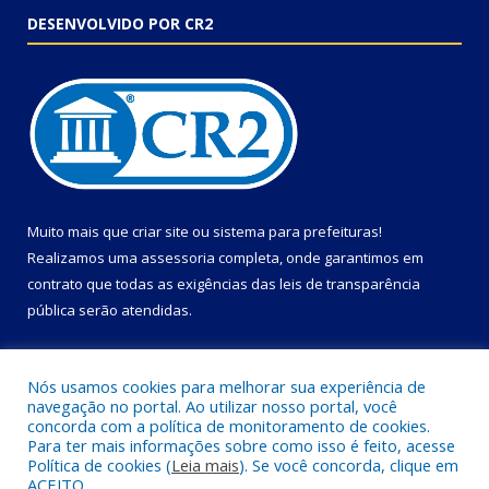
DESENVOLVIDO POR CR2
Muito mais que
criar site
ou
sistema para prefeituras
!
Realizamos uma
assessoria
completa, onde garantimos em
contrato que todas as exigências das
leis de transparência
pública
serão atendidas.
Conheça o
PNTP
e o
Radar da Transparência Pública
Nós usamos cookies para melhorar sua experiência de
navegação no portal. Ao utilizar nosso portal, você
concorda com a política de monitoramento de cookies.
Para ter mais informações sobre como isso é feito, acesse
Política de cookies (
Leia mais
). Se você concorda, clique em
Todos os direitos reservados a Câmara Municipal de Primavera.
ACEITO.