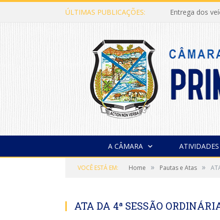
ÚLTIMAS PUBLICAÇÕES:
Entrega dos ve
A CÂMARA
ATIVIDADES
»
»
VOCÊ ESTÁ EM:
Home
Pautas e Atas
AT
ATA DA 4ª SESSÃO ORDINÁRIA