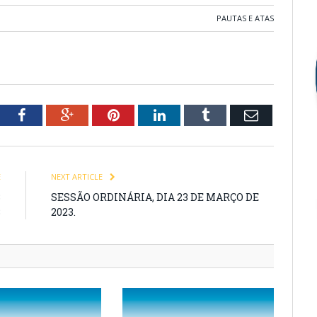
PAUTAS E ATAS
tter
Facebook
Google+
Pinterest
LinkedIn
Tumblr
Email
E
NEXT ARTICLE
3
SESSÃO ORDINÁRIA, DIA 23 DE MARÇO DE
3
2023.