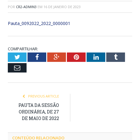
POR
CR2-ADMIN3
EM
16 DE JANEIRO DE 2023
Pauta_0092022_2022_0000001
COMPARTILHAR:
Twitter
Facebook
Google+
Pinterest
LinkedIn
Tumblr
Email
PREVIOUS ARTICLE
PAUTA DA SESSÃO
ORDINÁRIA, DE 27
DE MAIO DE 2022
CONTEÚDO RELACIONADO