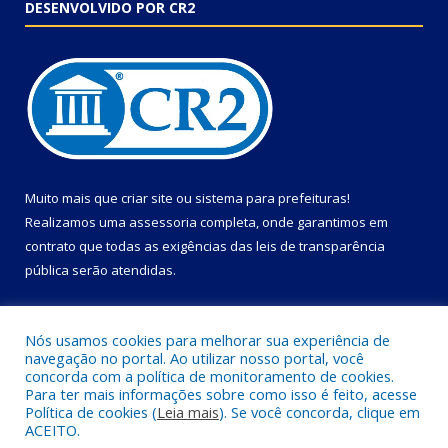
DESENVOLVIDO POR CR2
Muito mais que
criar site
ou
sistema para prefeituras
!
Realizamos uma
assessoria
completa, onde garantimos em
contrato que todas as exigências das
leis de transparência
pública
serão atendidas.
Conheça o
PNTP
e o
Radar da Transparência Pública
Nós usamos cookies para melhorar sua experiência de
navegação no portal. Ao utilizar nosso portal, você
concorda com a política de monitoramento de cookies.
Para ter mais informações sobre como isso é feito, acesse
Política de cookies (
Leia mais
). Se você concorda, clique em
Todos os direitos reservados a Câmara Municipal de Primavera.
ACEITO.