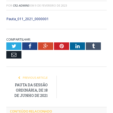
POR
CR2-ADMIN3
EM
9 DE FEVEREIRO DE 2023
Pauta_011_2021_0000001
COMPARTILHAR:
Twitter
Facebook
Google+
Pinterest
LinkedIn
Tumblr
Email
PREVIOUS ARTICLE
PAUTA DA SESSÃO
ORDINÁRIA, DE 18
DE JUNHO DE 2021
CONTEÚDO RELACIONADO