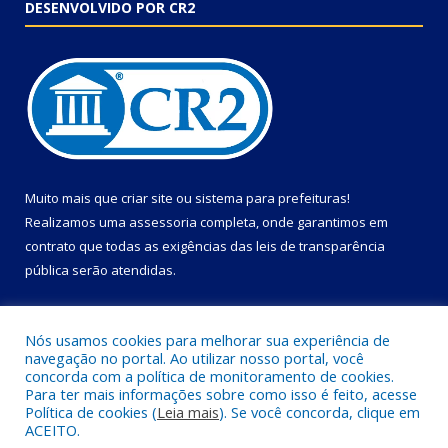
DESENVOLVIDO POR CR2
Muito mais que
criar site
ou
sistema para prefeituras
!
Realizamos uma
assessoria
completa, onde garantimos em
contrato que todas as exigências das
leis de transparência
pública
serão atendidas.
Conheça o
PNTP
e o
Radar da Transparência Pública
Nós usamos cookies para melhorar sua experiência de
navegação no portal. Ao utilizar nosso portal, você
concorda com a política de monitoramento de cookies.
Para ter mais informações sobre como isso é feito, acesse
Política de cookies (
Leia mais
). Se você concorda, clique em
Todos os direitos reservados a Câmara Municipal de Primavera.
ACEITO.