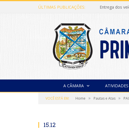
ÚLTIMAS PUBLICAÇÕES:
Entrega dos ve
A CÂMARA
ATIVIDADES
»
»
VOCÊ ESTÁ EM:
Home
Pautas e Atas
PA
15.12