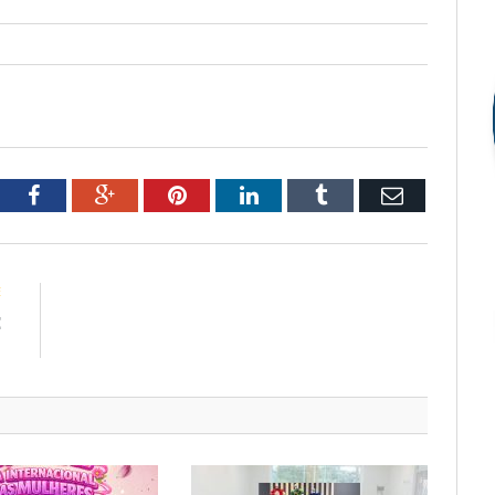
tter
Facebook
Google+
Pinterest
LinkedIn
Tumblr
Email
E
E
7