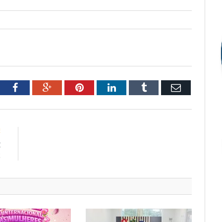
tter
Facebook
Google+
Pinterest
LinkedIn
Tumblr
Email
E
E
2