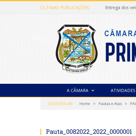
ÚLTIMAS PUBLICAÇÕES:
Entrega dos ve
A CÂMARA
ATIVIDADES
»
»
VOCÊ ESTÁ EM:
Home
Pautas e Atas
PA
Pauta_0082022_2022_0000001