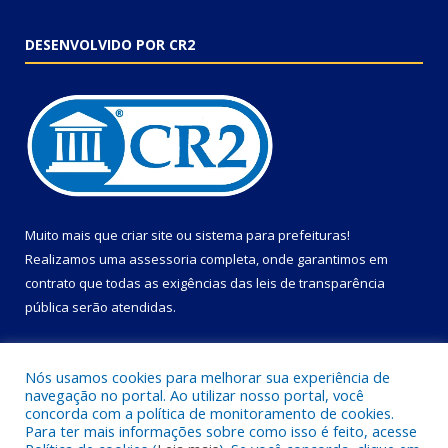
DESENVOLVIDO POR CR2
Muito mais que
criar site
ou
sistema para prefeituras
!
Realizamos uma
assessoria
completa, onde garantimos em
contrato que todas as exigências das
leis de transparência
pública
serão atendidas.
Conheça o
PNTP
e o
Radar da Transparência Pública
Nós usamos cookies para melhorar sua experiência de
navegação no portal. Ao utilizar nosso portal, você
concorda com a política de monitoramento de cookies.
Para ter mais informações sobre como isso é feito, acesse