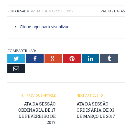
POR
CR2-ADMIN7
EM
3 DE MARÇO DE 2017
PAUTAS E ATAS
Clique aqui para visualizar
COMPARTILHAR:
Twitter
Facebook
Google+
Pinterest
LinkedIn
Tumblr
Email
PREVIOUS ARTICLE
NEXT ARTICLE
ATA DA SESSÃO
ATA DA SESSÃO
ORDINÁRIA, DE 17
ORDINÁRIA, DE 03
DE FEVEREIRO DE
DE MARÇO DE 2017
2017