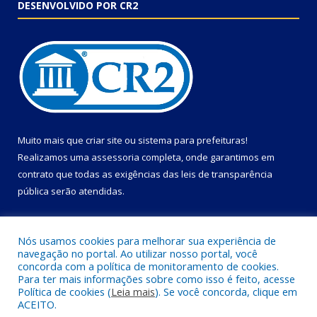
DESENVOLVIDO POR CR2
Muito mais que
criar site
ou
sistema para prefeituras
!
Realizamos uma
assessoria
completa, onde garantimos em
contrato que todas as exigências das
leis de transparência
pública
serão atendidas.
Conheça o
PNTP
e o
Radar da Transparência Pública
Nós usamos cookies para melhorar sua experiência de
navegação no portal. Ao utilizar nosso portal, você
concorda com a política de monitoramento de cookies.
Para ter mais informações sobre como isso é feito, acesse
Política de cookies (
Leia mais
). Se você concorda, clique em
Todos os direitos reservados a Câmara Municipal de Primavera.
ACEITO.