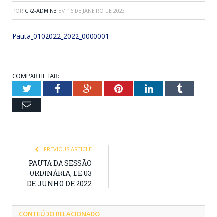
POR
CR2-ADMIN3
EM
16 DE JANEIRO DE 2023
Pauta_0102022_2022_0000001
COMPARTILHAR:
Twitter
Facebook
Google+
Pinterest
LinkedIn
Tumblr
Email
PREVIOUS ARTICLE
PAUTA DA SESSÃO
ORDINÁRIA, DE 03
DE JUNHO DE 2022
CONTEÚDO RELACIONADO