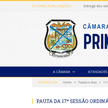
ÚLTIMAS PUBLICAÇÕES:
Entrega dos ve
A CÂMARA
ATIVIDADES
»
»
VOCÊ ESTÁ EM:
Home
Pautas e Atas
PA
PAUTA DA 17ª SESSÃO ORDINÁ