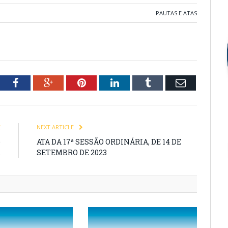
PAUTAS E ATAS
tter
Facebook
Google+
Pinterest
LinkedIn
Tumblr
Email
E
NEXT ARTICLE
e
ATA DA 17ª SESSÃO ORDINÁRIA, DE 14 DE
.
SETEMBRO DE 2023