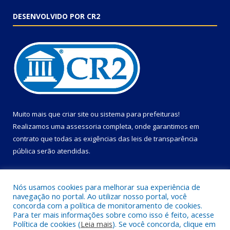
DESENVOLVIDO POR CR2
Muito mais que
criar site
ou
sistema para prefeituras
!
Realizamos uma
assessoria
completa, onde garantimos em
contrato que todas as exigências das
leis de transparência
pública
serão atendidas.
Conheça o
PNTP
e o
Radar da Transparência Pública
Nós usamos cookies para melhorar sua experiência de
navegação no portal. Ao utilizar nosso portal, você
concorda com a política de monitoramento de cookies.
Para ter mais informações sobre como isso é feito, acesse
Política de cookies (
Leia mais
). Se você concorda, clique em
Todos os direitos reservados a Câmara Municipal de Primavera.