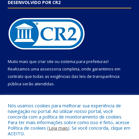
DESENVOLVIDO POR CR2
Muito mais que
criar site
ou
sistema para prefeituras
!
Realizamos uma
assessoria
completa, onde garantimos em
contrato que todas as exigências das
leis de transparência
pública
serão atendidas.
Conheça o
PNTP
e o
Radar da Transparência Pública
Nós usamos cookies para melhorar sua experiência de
navegação no portal. Ao utilizar nosso portal, você
concorda com a política de monitoramento de cookies.
Para ter mais informações sobre como isso é feito, acesse
Política de cookies (
Leia mais
). Se você concorda, clique em
Todos os direitos reservados a Câmara Municipal de Primavera.
ACEITO.