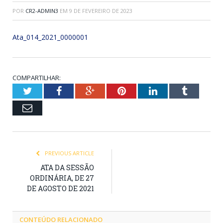
POR
CR2-ADMIN3
EM
9 DE FEVEREIRO DE 2023
Ata_014_2021_0000001
COMPARTILHAR:
Twitter
Facebook
Google+
Pinterest
LinkedIn
Tumblr
Email
PREVIOUS ARTICLE
ATA DA SESSÃO
ORDINÁRIA, DE 27
DE AGOSTO DE 2021
CONTEÚDO RELACIONADO