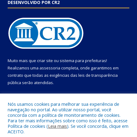
DESENVOLVIDO POR CR2
Muito mais que
criar site
ou
sistema para prefeituras
!
Realizamos uma
assessoria
completa, onde garantimos em
contrato que todas as exigências das
leis de transparência
pública
serão atendidas.
Conheça o
PNTP
e o
Radar da Transparência Pública
Nós usamos cookies para melhorar sua experiência de
navegação no portal. Ao utilizar nosso portal, você
concorda com a política de monitoramento de cookies.
Para ter mais informações sobre como isso é feito, acesse
Política de cookies (
Leia mais
). Se você concorda, clique em
Todos os direitos reservados a Câmara Municipal de Primavera.
ACEITO.