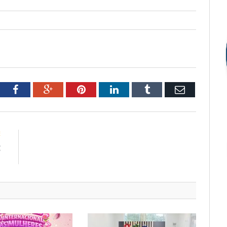
tter
Facebook
Google+
Pinterest
LinkedIn
Tumblr
Email
E
E
1