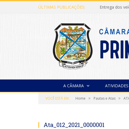
ÚLTIMAS PUBLICAÇÕES:
Entrega dos ve
A CÂMARA
ATIVIDADES
»
»
VOCÊ ESTÁ EM:
Home
Pautas e Atas
AT
Ata_012_2021_0000001