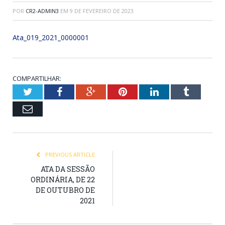
POR
CR2-ADMIN3
EM
9 DE FEVEREIRO DE 2023
Ata_019_2021_0000001
COMPARTILHAR:
Twitter
Facebook
Google+
Pinterest
LinkedIn
Tumblr
Email
PREVIOUS ARTICLE
ATA DA SESSÃO
ORDINÁRIA, DE 22
DE OUTUBRO DE
2021