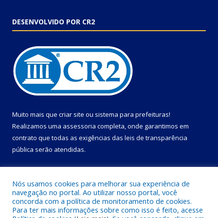
DESENVOLVIDO POR CR2
Muito mais que
criar site
ou
sistema para prefeituras
!
Realizamos uma
assessoria
completa, onde garantimos em
contrato que todas as exigências das
leis de transparência
pública
serão atendidas.
Conheça o
PNTP
e o
Radar da Transparência Pública
Nós usamos cookies para melhorar sua experiência de
navegação no portal. Ao utilizar nosso portal, você
concorda com a política de monitoramento de cookies.
Para ter mais informações sobre como isso é feito, acesse