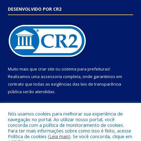
DESENVOLVIDO POR CR2
Muito mais que
criar site
ou
sistema para prefeituras
!
Realizamos uma
assessoria
completa, onde garantimos em
contrato que todas as exigências das
leis de transparência
pública
serão atendidas.
Conheça o
PNTP
e o
Radar da Transparência Pública
Nós usamos cookies para melhorar sua experiência de
navegação no portal. Ao utilizar nosso portal, você
concorda com a política de monitoramento de cookies.
Para ter mais informações sobre como isso é feito, acesse
Política de cookies (
Leia mais
). Se você concorda, clique em
Todos os direitos reservados a Câmara Municipal de Primavera.