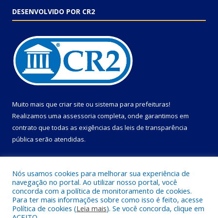
DESENVOLVIDO POR CR2
Muito mais que
criar site
ou
sistema para prefeituras
!
Realizamos uma
assessoria
completa, onde garantimos em
contrato que todas as exigências das
leis de transparência
pública
serão atendidas.
Conheça o
PNTP
e o
Radar da Transparência Pública
Nós usamos cookies para melhorar sua experiência de
navegação no portal. Ao utilizar nosso portal, você
concorda com a política de monitoramento de cookies.
Para ter mais informações sobre como isso é feito, acesse
Política de cookies (
Leia mais
). Se você concorda, clique em
Todos os direitos reservados a Câmara Municipal de Primavera.
ACEITO.