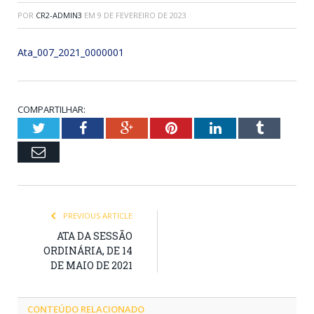
POR
CR2-ADMIN3
EM
9 DE FEVEREIRO DE 2023
Ata_007_2021_0000001
COMPARTILHAR:
Twitter
Facebook
Google+
Pinterest
LinkedIn
Tumblr
Email
PREVIOUS ARTICLE
ATA DA SESSÃO
ORDINÁRIA, DE 14
DE MAIO DE 2021
CONTEÚDO RELACIONADO