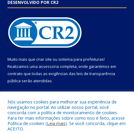
DESENVOLVIDO POR CR2
Muito mais que
criar site
ou
sistema para prefeituras
!
Realizamos uma
assessoria
completa, onde garantimos em
contrato que todas as exigências das
leis de transparência
pública
serão atendidas.
Conheça o
PNTP
e o
Radar da Transparência Pública
Nós usamos cookies para melhorar sua experiência de
navegação no portal. Ao utilizar nosso portal, você
concorda com a política de monitoramento de cookies.
Para ter mais informações sobre como isso é feito, acesse
Política de cookies (
Leia mais
). Se você concorda, clique em
Todos os direitos reservados a Câmara Municipal de Primavera.
ACEITO.