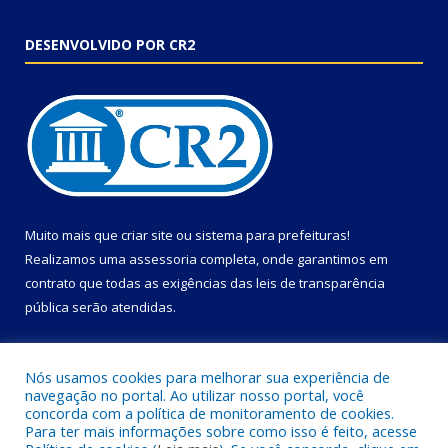
DESENVOLVIDO POR CR2
Muito mais que
criar site
ou
sistema para prefeituras
!
Realizamos uma
assessoria
completa, onde garantimos em
contrato que todas as exigências das
leis de transparência
pública
serão atendidas.
Conheça o
PNTP
e o
Radar da Transparência Pública
Nós usamos cookies para melhorar sua experiência de
navegação no portal. Ao utilizar nosso portal, você
concorda com a política de monitoramento de cookies.
Para ter mais informações sobre como isso é feito, acesse