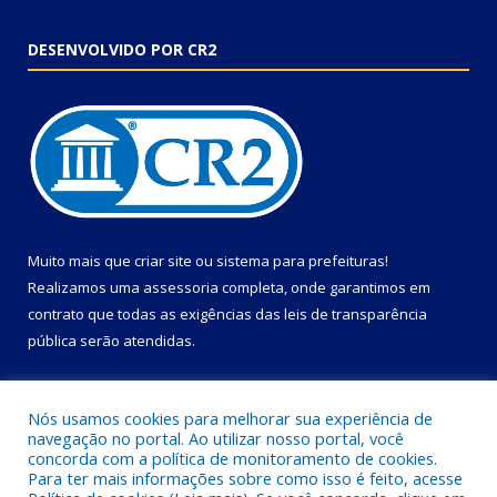
DESENVOLVIDO POR CR2
Muito mais que
criar site
ou
sistema para prefeituras
!
Realizamos uma
assessoria
completa, onde garantimos em
contrato que todas as exigências das
leis de transparência
pública
serão atendidas.
Conheça o
PNTP
e o
Radar da Transparência Pública
Nós usamos cookies para melhorar sua experiência de
navegação no portal. Ao utilizar nosso portal, você
concorda com a política de monitoramento de cookies.
Para ter mais informações sobre como isso é feito, acesse