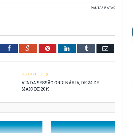
PAUTAS E ATAS
tter
Facebook
Google+
Pinterest
LinkedIn
Tumblr
Email
E
NEXT ARTICLE
E
ATA DA SESSÃO ORDINÁRIA, DE 24 DE
9
MAIO DE 2019