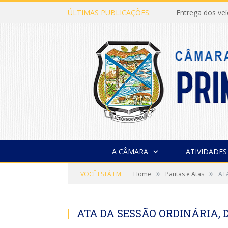
ÚLTIMAS PUBLICAÇÕES:
Entrega dos ve
A CÂMARA
ATIVIDADES
»
»
VOCÊ ESTÁ EM:
Home
Pautas e Atas
AT
ATA DA SESSÃO ORDINÁRIA, DE