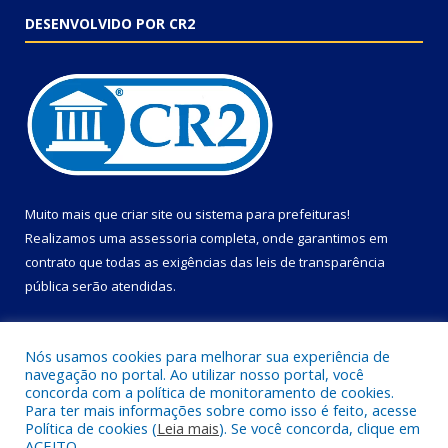
DESENVOLVIDO POR CR2
Muito mais que
criar site
ou
sistema para prefeituras
!
Realizamos uma
assessoria
completa, onde garantimos em
contrato que todas as exigências das
leis de transparência
pública
serão atendidas.
Conheça o
PNTP
e o
Radar da Transparência Pública
Nós usamos cookies para melhorar sua experiência de
navegação no portal. Ao utilizar nosso portal, você
concorda com a política de monitoramento de cookies.
Para ter mais informações sobre como isso é feito, acesse
Política de cookies (
Leia mais
). Se você concorda, clique em
Todos os direitos reservados a Câmara Municipal de Primavera.
ACEITO.