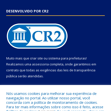
DESENVOLVIDO POR CR2
Muito mais que
criar site
ou
sistema para prefeituras
!
Realizamos uma
assessoria
completa, onde garantimos em
contrato que todas as exigências das
leis de transparência
pública
serão atendidas.
Conheça o
PNTP
e o
Radar da Transparência Pública
Nós usamos cookies para melhorar sua experiência de
navegação no portal. Ao utilizar nosso portal, você
concorda com a política de monitoramento de cookies.
Para ter mais informações sobre como isso é feito, acesse