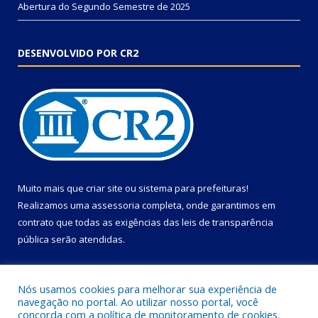
Abertura do Segundo Semestre de 2025
DESENVOLVIDO POR CR2
Muito mais que
criar site
ou
sistema para prefeituras
!
Realizamos uma
assessoria
completa, onde garantimos em
contrato que todas as exigências das
leis de transparência
pública
serão atendidas.
Conheça o
PNTP
e o
Radar da Transparência Pública
Nós usamos cookies para melhorar sua experiência de
navegação no portal. Ao utilizar nosso portal, você
concorda com a política de monitoramento de cookies.