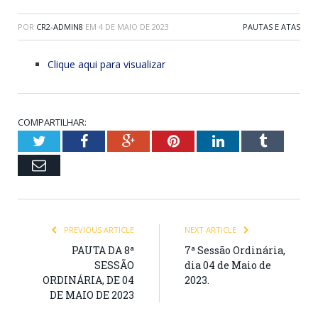
POR
CR2-ADMIN8
EM
4 DE MAIO DE 2023
PAUTAS E ATAS
Clique aqui para visualizar
COMPARTILHAR:
Twitter
Facebook
Google+
Pinterest
LinkedIn
Tumblr
Email
PREVIOUS ARTICLE
NEXT ARTICLE
PAUTA DA 8ª
7ª Sessão Ordinária,
SESSÃO
dia 04 de Maio de
ORDINÁRIA, DE 04
2023.
DE MAIO DE 2023