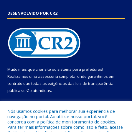
DESENVOLVIDO POR CR2
Muito mais que
criar site
ou
sistema para prefeituras
!
Realizamos uma
assessoria
completa, onde garantimos em
contrato que todas as exigências das
leis de transparência
pública
serão atendidas.
Conheça o
PNTP
e o
Radar da Transparência Pública
Nós usamos cookies para melhorar sua experiência de
navegação no portal. Ao utilizar nosso portal, você
concorda com a política de monitoramento de cookies.
Para ter mais informações sobre como isso é feito, acesse