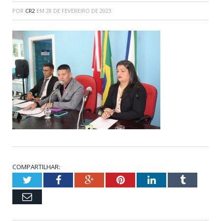
POR
CR2
EM
28 DE FEVEREIRO DE 2023
COMPARTILHAR:
Twitter
Facebook
Google+
Pinterest
LinkedIn
Tumblr
Email