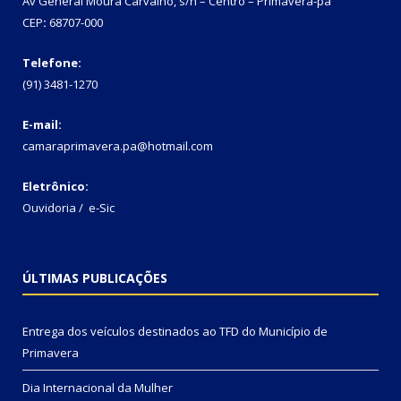
Av General Moura Carvalho, s/n – Centro – Primavera-pa
CEP
:
68707-000
Telefone:
(91) 3481-1270
E-mail:
camaraprimavera.pa@hotmail.com
Eletrônico:
Ouvidoria
/
e-Sic
ÚLTIMAS PUBLICAÇÕES
Entrega dos veículos destinados ao TFD do Município de
Primavera
Dia Internacional da Mulher