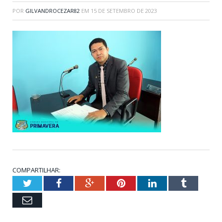
POR
GILVANDROCEZAR82
EM
15 DE SETEMBRO DE 2023
COMPARTILHAR:
Twitter
Facebook
Google+
Pinterest
LinkedIn
Tumblr
Email