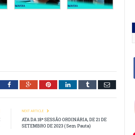
tter
Facebook
Google+
Pinterest
LinkedIn
Tumblr
Email
E
NEXT ARTICLE
E
ATA DA 18ª SESSÃO ORDINÁRIA, DE 21 DE
3
SETEMBRO DE 2023 ( Sem Pauta)