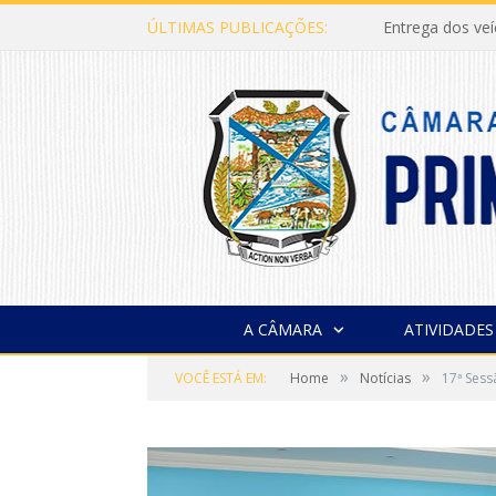
ÚLTIMAS PUBLICAÇÕES:
Entrega dos ve
A CÂMARA
ATIVIDADES
»
»
VOCÊ ESTÁ EM:
Home
Notícias
17ª Sess