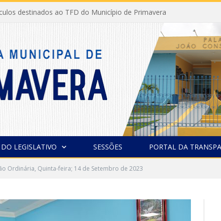
ículos destinados ao TFD do Município de Primavera
 DO LEGISLATIVO
SESSÕES
PORTAL DA TRANSPA
ão Ordinária, Quinta-feira; 14 de Setembro de 2023