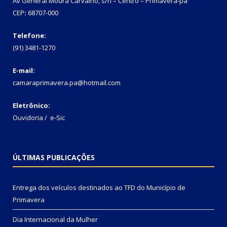
Av General Moura Carvalho, s/n – Centro – Primavera-pa
CEP
:
68707-000
Telefone:
(91) 3481-1270
E-mail:
camaraprimavera.pa@hotmail.com
Eletrônico:
Ouvidoria
/
e-Sic
ÚLTIMAS PUBLICAÇÕES
Entrega dos veículos destinados ao TFD do Município de
Primavera
Dia Internacional da Mulher