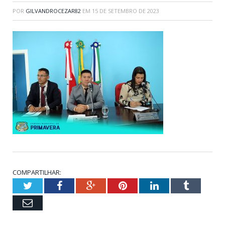
POR
GILVANDROCEZAR82
EM
15 DE SETEMBRO DE 2023
COMPARTILHAR:
Twitter
Facebook
Google+
Pinterest
LinkedIn
Tumblr
Email