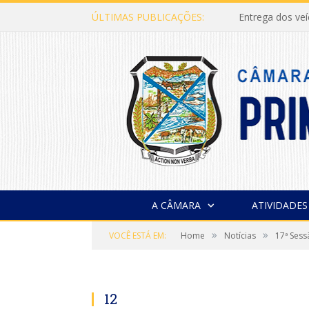
ÚLTIMAS PUBLICAÇÕES:
Entrega dos ve
A CÂMARA
ATIVIDADES
»
»
VOCÊ ESTÁ EM:
Home
Notícias
17ª Sess
12