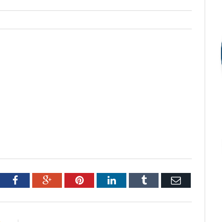
tter
Facebook
Google+
Pinterest
LinkedIn
Tumblr
Email