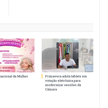
E
e
3
rnacional da Mulher
Primavera adota tablets em
votação eletrônica para
modernizar sessões da
Câmara