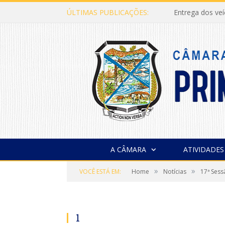
ÚLTIMAS PUBLICAÇÕES:
Entrega dos ve
A CÂMARA
ATIVIDADES
»
»
VOCÊ ESTÁ EM:
Home
Notícias
17ª Sess
1