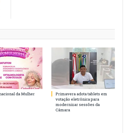
E
e
3
rnacional da Mulher
Primavera adota tablets em
votação eletrônica para
modernizar sessões da
Câmara