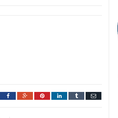
tter
Facebook
Google+
Pinterest
LinkedIn
Tumblr
Email