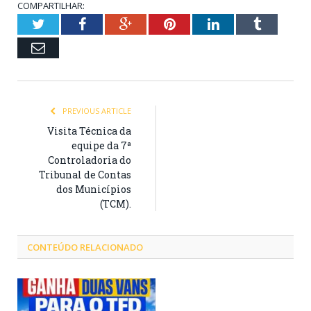
COMPARTILHAR:
Twitter
Facebook
Google+
Pinterest
LinkedIn
Tumblr
Email
PREVIOUS ARTICLE
Visita Técnica da
equipe da 7ª
Controladoria do
Tribunal de Contas
dos Municípios
(TCM).
CONTEÚDO RELACIONADO